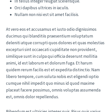
In tellus integer feugiat scelerisque.
Orci dapibus ultrices in iaculis.
Nullam non nisi est sit amet facilisis.
At vero eos et accusamus et iusto odio dignissimos
ducimus qui blanditiis praesentium voluptatum
deleniti atque corrupti quos dolores et quas molestias
excepturi sint occaecati cupiditate non provident,
similique sunt in culpa qui officia deserunt mollitia
animi, id est laborum et dolorum fuga. Et harum
quidem rerum facilis est et expedita distinctio. Nam
libero tempore, cum soluta nobis est eligendi optio
cumque nihil impedit quo minus id quod maxime
placeat facere possimus, omnis voluptas assumenda
est, omnis dolor repellendus.
Bibendum est ultricies integer quis. Risus quis varius