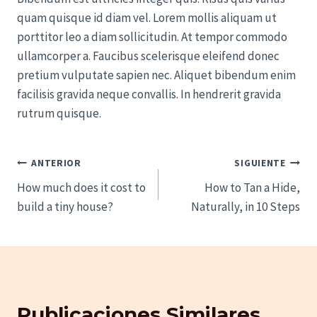
quam quisque id diam vel. Lorem mollis aliquam ut
porttitor leo a diam sollicitudin. At tempor commodo
ullamcorper a. Faucibus scelerisque eleifend donec
pretium vulputate sapien nec. Aliquet bibendum enim
facilisis gravida neque convallis. In hendrerit gravida
rutrum quisque.
Navegación
ANTERIOR
SIGUIENTE
de
How much does it cost to
How to Tan a Hide,
entradas
build a tiny house?
Naturally, in 10 Steps
Publicaciones Similares